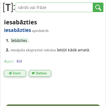
iesabāzties
iesabāzties
apvidvārds
1.
Iebāzties
.
2.
Iekļūt kādā amatā.
nievājoša ekspresīvā nokrāsa
KiV
Avoti:
Ziņot
Dalīties