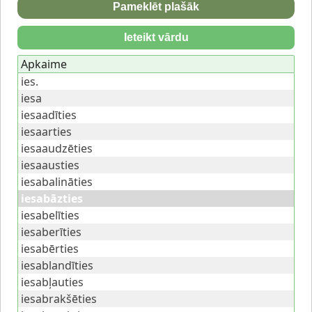
Pameklēt plašāk
Ieteikt vārdu
Apkaime
ies.
iesa
iesaadīties
iesaarties
iesaaudzēties
iesaausties
iesabalināties
iesabāzties
iesabelīties
iesaberīties
iesabērties
iesablandīties
iesabļauties
iesabrakšēties