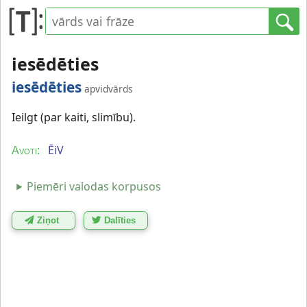
iesēdēties
iesēdēties
apvidvārds
Ieilgt (par kaiti, slimību).
ĒiV
Avoti:
Piemēri valodas korpusos
Ziņot
Dalīties