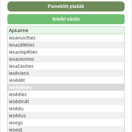
Pameklēt plašāk
Ieteikt vārdu
Apkaime
iesavuicīties
iesazālēties
iesaziepēties
iesaziesties
iesažauties
iesēciens
iesēdēt
iesēdēties
iesēdies
iesēdināt
iesēdu
iesēdus
iesegs
iesegt