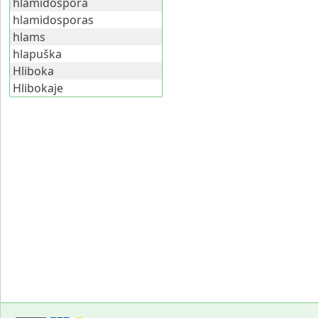
hlamidospora
hlamidosporas
hlams
hlapuška
Hliboka
Hlibokaje