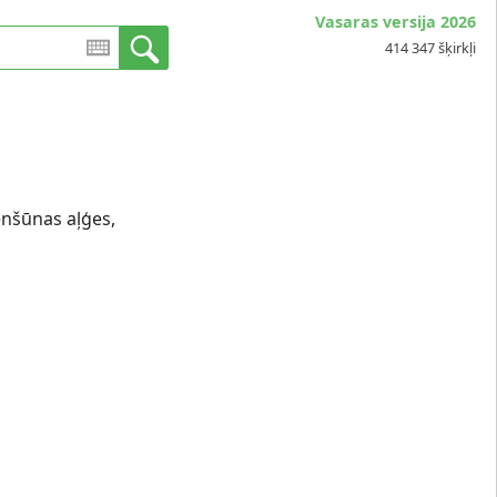
Vasaras versija 2026
414 347 šķirkļi
enšūnas aļģes,