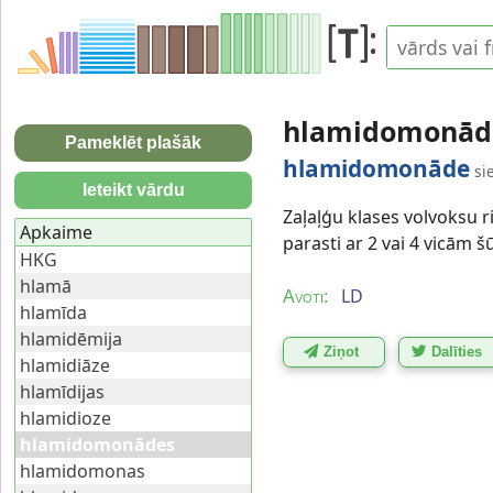
hlamidomonād
Pameklēt plašāk
hlamidomonāde
si
Ieteikt vārdu
Zaļaļģu klases volvoksu
Apkaime
parasti ar 2 vai 4 vicām š
HKG
hlamā
LD
Avoti:
hlamīda
hlamidēmija
Ziņot
Dalīties
hlamidiāze
hlamīdijas
hlamidioze
hlamidomonādes
hlamidomonas