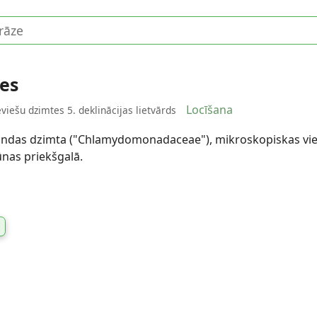
es
Locīšana
eviešu dzimtes 5. deklinācijas lietvārds
 rindas dzimta ("Chlamydomonadaceae"), mikroskopiskas vi
ūnas priekšgalā.