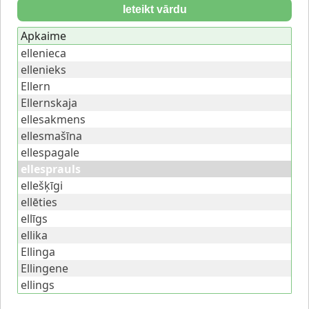
Ieteikt vārdu
Apkaime
ellenieca
ellenieks
Ellern
Ellernskaja
ellesakmens
ellesmašīna
ellespagale
ellesprauls
ellešķīgi
ellēties
ellīgs
ellika
Ellinga
Ellingene
ellings