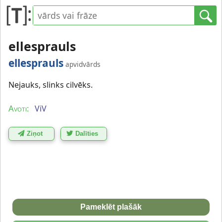
ellesprauls
ellesprauls
apvidvārds
Nejauks, slinks cilvēks.
ViV
Avoti:
Ziņot
Dalīties
Pameklēt plašāk