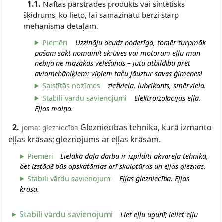
1.1.
Naftas pārstrādes produkts vai sintētisks
šķidrums, ko lieto, lai samazinātu berzi starp
mehānisma detaļām.
Piemēri
Uzzināju daudz noderīga, tomēr turpmāk
pašam sākt nomainīt skrūves vai motoram eļļu man
nebija ne mazākās vēlēšanās – jutu atbildību pret
aviomehāniķiem: viņiem taču jāuztur savas ģimenes!
Saistītās nozīmes
ziežviela, lubrikants, smērviela.
Stabili vārdu savienojumi
Elektroizolācijas eļļa.
Eļļas maiņa.
2.
Glezniecības tehnika, kurā izmanto
joma: glezniecība
eļļas krāsas; gleznojums ar eļļas krāsām.
Piemēri
Lielākā daļa darbu ir izpildīti akvareļa tehnikā,
bet izstādē būs apskatāmas arī skulptūras un eļļas gleznas.
Stabili vārdu savienojumi
Eļļas glezniecība. Eļļas
krāsa.
Stabili vārdu savienojumi
Liet eļļu ugunī; ieliet eļļu