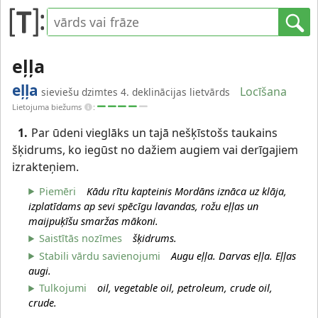
eļļa
eļļa
Locīšana
sieviešu dzimtes 4. deklinācijas lietvārds
Lietojuma biežums
:
1.
Par ūdeni vieglāks un tajā nešķīstošs taukains
šķidrums, ko iegūst no dažiem augiem vai derīgajiem
izrakteņiem.
Piemēri
Kādu rītu kapteinis Mordāns iznāca uz klāja,
izplatīdams ap sevi spēcīgu lavandas, rožu eļļas un
maijpuķīšu smaržas mākoni.
Saistītās nozīmes
šķidrums.
Stabili vārdu savienojumi
Augu eļļa. Darvas eļļa. Eļļas
augi.
Tulkojumi
oil, vegetable oil, petroleum, crude oil,
crude.