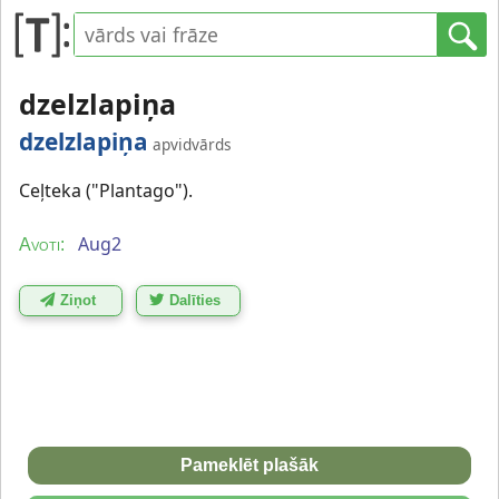
dzelzlapiņa
dzelzlapiņa
apvidvārds
Ceļteka ("Plantago").
Aug2
Avoti:
Ziņot
Dalīties
Pameklēt plašāk