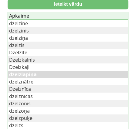
Ieteikt vārdu
Apkaime
dzelzine
dzelzinis
dzelziņa
dzelzis
Dzelzīte
Dzelzkalnis
Dzelzkaļi
dzelzlapiņa
dzelznātre
Dzelznīca
dzelznīcas
dzelzonis
dzelzoņa
dzelzpuķe
dzelzs