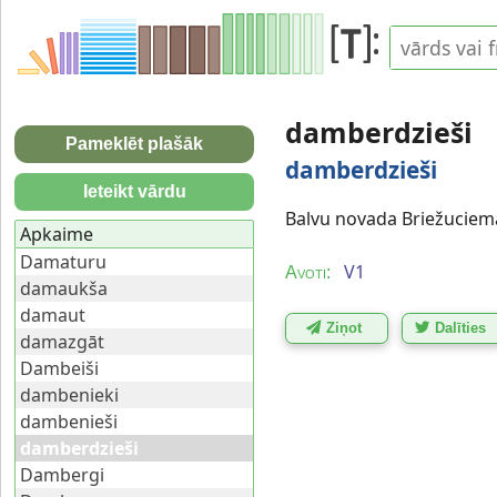
damberdzieši
Pameklēt plašāk
damberdzieši
Ieteikt vārdu
Balvu novada Briežuciema
Apkaime
Damaturu
V1
Avoti:
damaukša
damaut
Ziņot
Dalīties
damazgāt
Dambeiši
dambenieki
dambenieši
damberdzieši
Dambergi