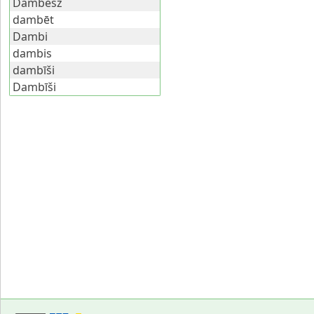
Dambesz
dambēt
Dambi
dambis
dambīši
Dambīši