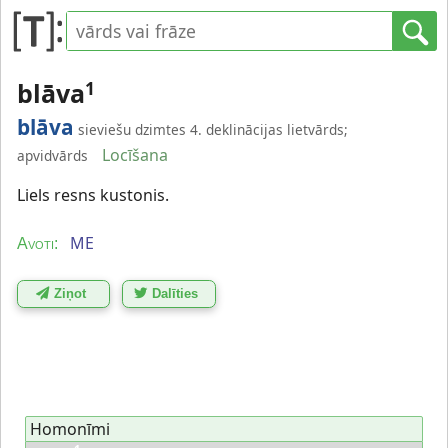
blāva
1
blāva
sieviešu dzimtes 4. deklinācijas lietvārds;
Locīšana
apvidvārds
Liels resns kustonis.
ME
Avoti:
Ziņot
Dalīties
Homonīmi