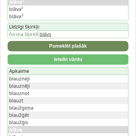
1
blāva
2
blāva
3
blāva
Līdzīgi šķirkļi:
forma šķirklī
blāvs
Pameklēt plašāk
Ieteikt vārdu
Apkaime
blauzneji
blauznēji
blauznot
blauzt
blaužgoņa
blaužģēt
blaužģis
blāva