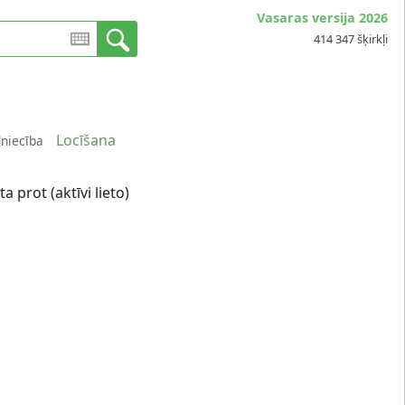
Vasaras versija 2026
414 347 šķirkļi
Locīšana
dniecība
a prot (aktīvi lieto)