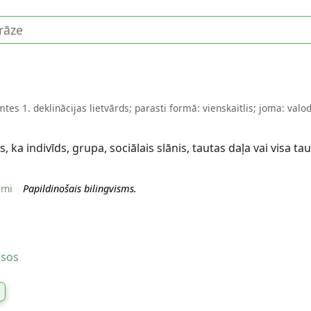
mtes 1. deklinācijas lietvārds; parasti formā: vienskaitlis; joma: valo
, ka indivīds, grupa, sociālais slānis, tautas daļa vai visa taut
umi
Papildinošais bilingvisms.
usos