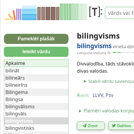
bilingvisms
Pameklēt plašāk
bilingvisms
vīriešu dzi
Ieteikt vārdu
Lietojuma biežums
:
Apkaime
Divvalodība, tāds stāvoklis
bilināt
divas valodas.
bilineārs
Stabili vārdu savienoj
bilineirīns
Bilingema
LLVV
,
Psv
Avoti:
Bilingsa
bilingvālisms
Piemēri valodas korp
bilingvāls
bilingvisms
Ziņot
Dalīties
bilingvistisks