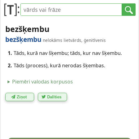
bezšķembu
bezšķembu
nelokāms lietvārds, ģenitīvenis
1.
Tāds, kurā nav šķembu; tāds, kur nav šķembu.
2.
Tāds (process), kurā nerodas šķembas.
Piemēri valodas korpusos
Ziņot
Dalīties