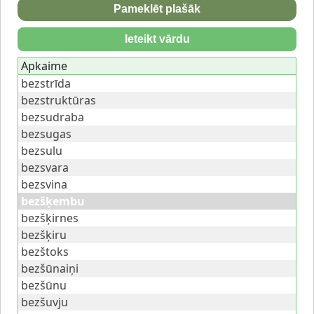
Pameklēt plašāk
Ieteikt vārdu
Apkaime
bezstrīda
bezstruktūras
bezsudraba
bezsugas
bezsulu
bezsvara
bezsvina
bezšķembu
bezšķirnes
bezšķiru
bezštoks
bezšūnaiņi
bezšūnu
bezšuvju