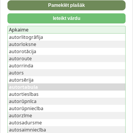
Pameklēt plašāk
Ieteikt vārdu
Apkaime
autorlitogrāfija
autorloksne
autorotācija
autoroute
autorrinda
autors
autorsērija
autortabula
autortiesības
autorūpnīca
autorūpniecība
autorzīme
autosadursme
autosaimniecība