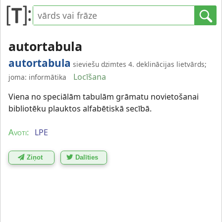
autortabula
autortabula
sieviešu dzimtes 4. deklinācijas lietvārds;
Locīšana
joma: informātika
Viena no speciālām tabulām grāmatu novietošanai
bibliotēku plauktos alfabētiskā secībā.
LPE
Avoti:
Ziņot
Dalīties