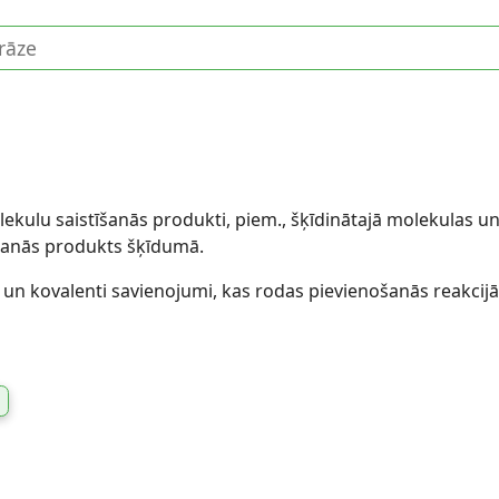
kulu saistīšanās produkti, piem., šķīdinātajā molekulas un 
īšanās produkts šķīdumā.
un kovalenti savienojumi, kas rodas pievienošanās reakcijā