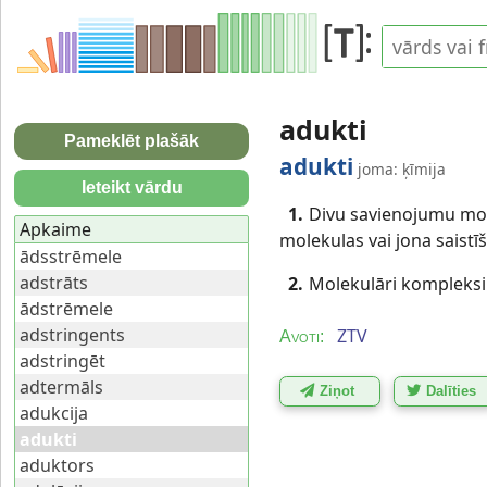
adukti
Pameklēt plašāk
adukti
joma: ķīmija
Ieteikt vārdu
1.
Divu savienojumu mole
Apkaime
molekulas vai jona saist
ādsstrēmele
adstrāts
2.
Molekulāri kompleksi 
ādstrēmele
adstringents
ZTV
Avoti:
adstringēt
adtermāls
Ziņot
Dalīties
adukcija
adukti
aduktors