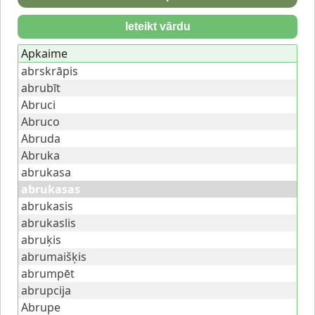
Ieteikt vārdu
Apkaime
abrskrāpis
abrubīt
Abruci
Abruco
Abruda
Abruka
abrukasa
abrukasas
abrukasis
abrukaslis
abruķis
abrumaišķis
abrumpēt
abrupcija
Abrupe