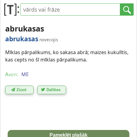
abrukasas
abrukasas
novecojis
Mīklas pārpalikums, ko sakasa abrā; maizes kukulītis,
kas cepts no šī mīklas pārpalikuma.
ME
Avoti:
Ziņot
Dalīties
Pameklēt plašāk