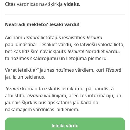
Citās vārdnīcās nav šķirkļa
vidaks
.
Neatradi meklēto? Iesaki vārdu!
Aicinām
Tēzaura
lietotājus iesaistīties
Tēzaura
papildināšanā – iesakiet vārdu, ko latviešu valodā lieto,
bet kas līdz šim nav iekļauts
Tēzaurā
! Norādiet vārdu,
tā nozīmes skaidrojumu un lietojuma piemēru.
Varat ieteikt arī jaunas nozīmes vārdiem, kuri
Tēzaurā
jau ir, un teicienus.
Tēzaura
komanda izskatīs ieteikumu, pārbaudīs tā
atbilstību
Tēzaura
vadlīnijām, precizēs informāciju, un
jaunais šķirklis būs apskatāms jau kādā no
nākamajiem vārdnīcas laidieniem.
Ieteikt vārdu