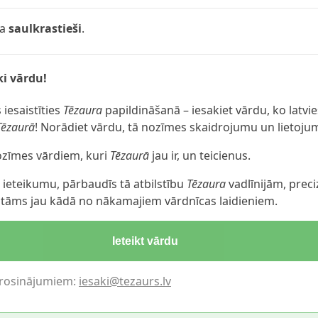
ļa
saulkrastieši
.
i vārdu!
 iesaistīties
Tēzaura
papildināšanā – iesakiet vārdu, ko latvie
Tēzaurā
! Norādiet vārdu, tā nozīmes skaidrojumu un lietoju
nozīmes vārdiem, kuri
Tēzaurā
jau ir, un teicienus.
ieteikumu, pārbaudīs tā atbilstību
Tēzaura
vadlīnijām, preci
katāms jau kādā no nākamajiem vārdnīcas laidieniem.
Ieteikt vārdu
erosinājumiem:
iesaki@tezaurs.lv