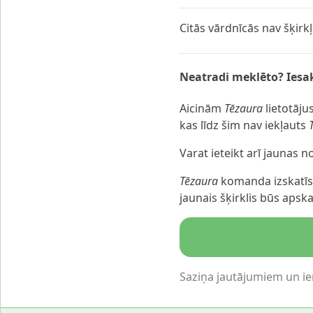
Citās vārdnīcās nav šķirk
Neatradi meklēto? Iesak
Aicinām
Tēzaura
lietotājus
kas līdz šim nav iekļauts
Varat ieteikt arī jaunas 
Tēzaura
komanda izskatīs 
jaunais šķirklis būs aps
Saziņa jautājumiem un i