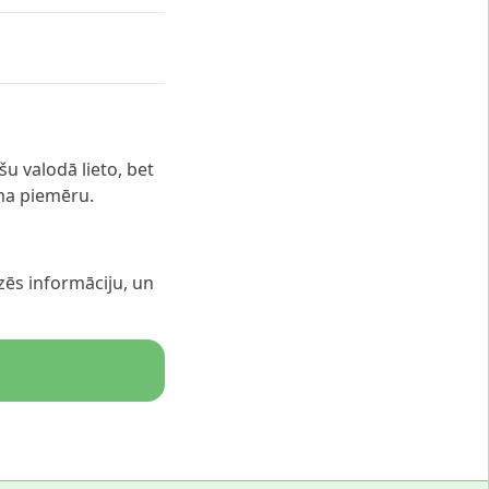
šu valodā lieto, bet
ma piemēru.
zēs informāciju, un