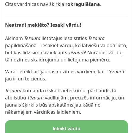
Citās vārdnīcās nav šķirkļa
rokregulēšana
.
Neatradi meklēto? Iesaki vārdu!
Aicinām
Tēzaura
lietotājus iesaistīties
Tēzaura
papildināšanā – iesakiet vārdu, ko latviešu valodā lieto,
bet kas līdz šim nav iekļauts
Tēzaurā
! Norādiet vārdu,
tā nozīmes skaidrojumu un lietojuma piemēru.
Varat ieteikt arī jaunas nozīmes vārdiem, kuri
Tēzaurā
jau ir, un teicienus.
Tēzaura
komanda izskatīs ieteikumu, pārbaudīs tā
atbilstību
Tēzaura
vadlīnijām, precizēs informāciju, un
jaunais šķirklis būs apskatāms jau kādā no
nākamajiem vārdnīcas laidieniem.
Ieteikt vārdu