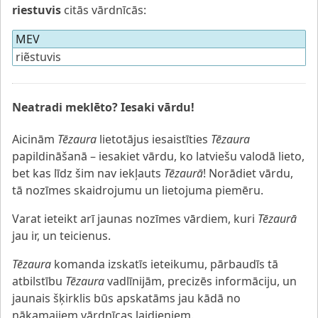
riestuvis
citās vārdnīcās:
MEV
riẽstuvis
Neatradi meklēto? Iesaki vārdu!
Aicinām
Tēzaura
lietotājus iesaistīties
Tēzaura
papildināšanā – iesakiet vārdu, ko latviešu valodā lieto,
bet kas līdz šim nav iekļauts
Tēzaurā
! Norādiet vārdu,
tā nozīmes skaidrojumu un lietojuma piemēru.
Varat ieteikt arī jaunas nozīmes vārdiem, kuri
Tēzaurā
jau ir, un teicienus.
Tēzaura
komanda izskatīs ieteikumu, pārbaudīs tā
atbilstību
Tēzaura
vadlīnijām, precizēs informāciju, un
jaunais šķirklis būs apskatāms jau kādā no
nākamajiem vārdnīcas laidieniem.