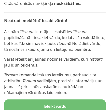
Citās vārdnīcās nav šķirkļa
noskrābāties
.
Neatradi meklēto? Iesaki vārdu!
Aicinām
Tēzaura
lietotājus iesaistīties
Tēzaura
papildināšanā – iesakiet vārdu, ko latviešu valodā lieto,
bet kas līdz šim nav iekļauts
Tēzaurā
! Norādiet vārdu,
tā nozīmes skaidrojumu un lietojuma piemēru.
Varat ieteikt arī jaunas nozīmes vārdiem, kuri
Tēzaurā
jau ir, un teicienus.
Tēzaura
komanda izskatīs ieteikumu, pārbaudīs tā
atbilstību
Tēzaura
vadlīnijām, precizēs informāciju, un
jaunais šķirklis būs apskatāms jau kādā no
nākamajiem vārdnīcas laidieniem.
Ieteikt vārdu