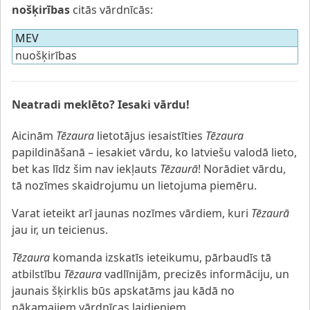
nošķirības
citās vārdnīcās:
MEV
nuošķirības
Neatradi meklēto? Iesaki vārdu!
Aicinām
Tēzaura
lietotājus iesaistīties
Tēzaura
papildināšanā – iesakiet vārdu, ko latviešu valodā lieto,
bet kas līdz šim nav iekļauts
Tēzaurā
! Norādiet vārdu,
tā nozīmes skaidrojumu un lietojuma piemēru.
Varat ieteikt arī jaunas nozīmes vārdiem, kuri
Tēzaurā
jau ir, un teicienus.
Tēzaura
komanda izskatīs ieteikumu, pārbaudīs tā
atbilstību
Tēzaura
vadlīnijām, precizēs informāciju, un
jaunais šķirklis būs apskatāms jau kādā no
nākamajiem vārdnīcas laidieniem.