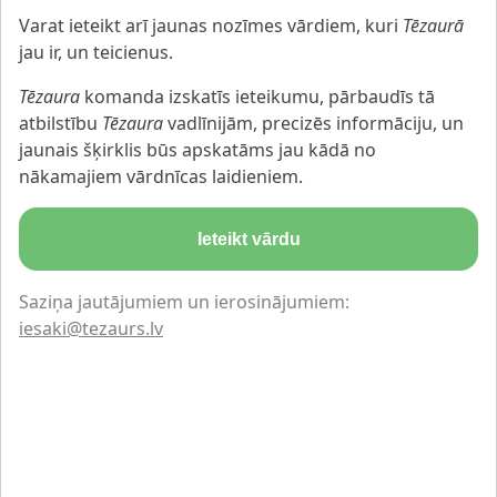
Varat ieteikt arī jaunas nozīmes vārdiem, kuri
Tēzaurā
jau ir, un teicienus.
Tēzaura
komanda izskatīs ieteikumu, pārbaudīs tā
atbilstību
Tēzaura
vadlīnijām, precizēs informāciju, un
jaunais šķirklis būs apskatāms jau kādā no
nākamajiem vārdnīcas laidieniem.
Ieteikt vārdu
Saziņa jautājumiem un ierosinājumiem:
iesaki@tezaurs.lv