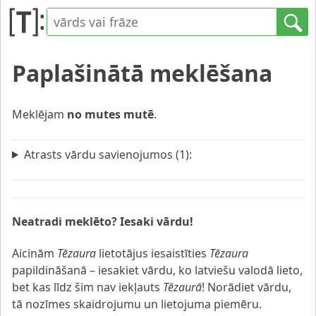
Paplašinātā meklēšana
Meklējam
no mutes mutē
.
Atrasts vārdu savienojumos (1):
Neatradi meklēto? Iesaki vārdu!
Aicinām
Tēzaura
lietotājus iesaistīties
Tēzaura
papildināšanā – iesakiet vārdu, ko latviešu valodā lieto,
bet kas līdz šim nav iekļauts
Tēzaurā
! Norādiet vārdu,
tā nozīmes skaidrojumu un lietojuma piemēru.