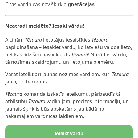
Citās vārdnīcās nav šķirkļa
gnetācejas
.
Neatradi meklēto? Iesaki vārdu!
Aicinām
Tēzaura
lietotājus iesaistīties
Tēzaura
papildināšanā – iesakiet vārdu, ko latviešu valodā lieto,
bet kas līdz šim nav iekļauts
Tēzaurā
! Norādiet vārdu,
tā nozīmes skaidrojumu un lietojuma piemēru.
Varat ieteikt arī jaunas nozīmes vārdiem, kuri
Tēzaurā
jau ir, un teicienus.
Tēzaura
komanda izskatīs ieteikumu, pārbaudīs tā
atbilstību
Tēzaura
vadlīnijām, precizēs informāciju, un
jaunais šķirklis būs apskatāms jau kādā no
nākamajiem vārdnīcas laidieniem.
Ieteikt vārdu