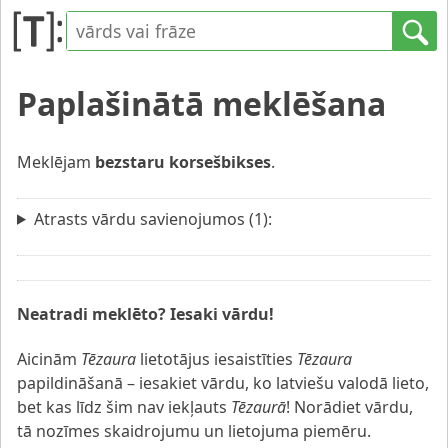
Paplašinātā meklēšana
Meklējam
bezstaru korsešbikses
.
Atrasts vārdu savienojumos (1):
Neatradi meklēto? Iesaki vārdu!
Aicinām
Tēzaura
lietotājus iesaistīties
Tēzaura
papildināšanā – iesakiet vārdu, ko latviešu valodā lieto,
bet kas līdz šim nav iekļauts
Tēzaurā
! Norādiet vārdu,
tā nozīmes skaidrojumu un lietojuma piemēru.