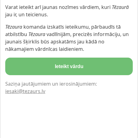
Varat ieteikt arī jaunas nozīmes vārdiem, kuri
Tēzaurā
jau ir, un teicienus.
Tēzaura
komanda izskatīs ieteikumu, pārbaudīs tā
atbilstību
Tēzaura
vadlīnijām, precizēs informāciju, un
jaunais šķirklis būs apskatāms jau kādā no
nākamajiem vārdnīcas laidieniem.
Ieteikt vārdu
Saziņa jautājumiem un ierosinājumiem:
iesaki@tezaurs.lv