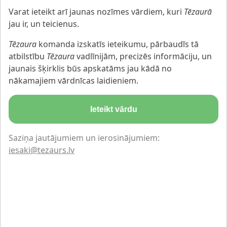
Varat ieteikt arī jaunas nozīmes vārdiem, kuri
Tēzaurā
jau ir, un teicienus.
Tēzaura
komanda izskatīs ieteikumu, pārbaudīs tā
atbilstību
Tēzaura
vadlīnijām, precizēs informāciju, un
jaunais šķirklis būs apskatāms jau kādā no
nākamajiem vārdnīcas laidieniem.
Ieteikt vārdu
Saziņa jautājumiem un ierosinājumiem:
iesaki@tezaurs.lv