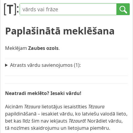
Paplašinātā meklēšana
Meklējam
Zaubes ozols
.
Atrasts vārdu savienojumos (1):
Neatradi meklēto? Iesaki vārdu!
Aicinām
Tēzaura
lietotājus iesaistīties
Tēzaura
papildināšanā – iesakiet vārdu, ko latviešu valodā lieto,
bet kas līdz šim nav iekļauts
Tēzaurā
! Norādiet vārdu,
tā nozīmes skaidrojumu un lietojuma piemēru.