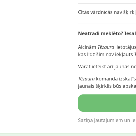
Citās vārdnīcās nav šķirk
Neatradi meklēto? Iesak
Aicinām
Tēzaura
lietotājus
kas līdz šim nav iekļauts
Varat ieteikt arī jaunas 
Tēzaura
komanda izskatīs 
jaunais šķirklis būs aps
Saziņa jautājumiem un i