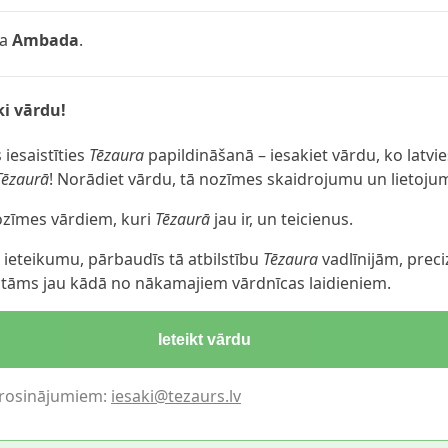
ļa
Ambada
.
i vārdu!
 iesaistīties
Tēzaura
papildināšanā – iesakiet vārdu, ko latvie
Tēzaurā
! Norādiet vārdu, tā nozīmes skaidrojumu un lietoju
nozīmes vārdiem, kuri
Tēzaurā
jau ir, un teicienus.
ieteikumu, pārbaudīs tā atbilstību
Tēzaura
vadlīnijām, preci
katāms jau kādā no nākamajiem vārdnīcas laidieniem.
Ieteikt vārdu
erosinājumiem:
iesaki@tezaurs.lv