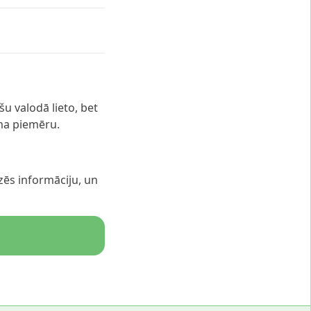
šu valodā lieto, bet
ma piemēru.
zēs informāciju, un