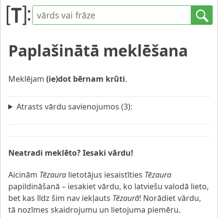
Paplašinātā meklēšana
Meklējam
(ie)dot bērnam krūti
.
Atrasts vārdu savienojumos (3):
Neatradi meklēto? Iesaki vārdu!
Aicinām
Tēzaura
lietotājus iesaistīties
Tēzaura
papildināšanā – iesakiet vārdu, ko latviešu valodā lieto,
bet kas līdz šim nav iekļauts
Tēzaurā
! Norādiet vārdu,
tā nozīmes skaidrojumu un lietojuma piemēru.