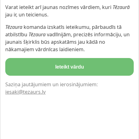
Varat ieteikt arī jaunas nozīmes vārdiem, kuri
Tēzaurā
jau ir, un teicienus.
Tēzaura
komanda izskatīs ieteikumu, pārbaudīs tā
atbilstību
Tēzaura
vadlīnijām, precizēs informāciju, un
jaunais šķirklis būs apskatāms jau kādā no
nākamajiem vārdnīcas laidieniem.
Ieteikt vārdu
Saziņa jautājumiem un ierosinājumiem:
iesaki@tezaurs.lv