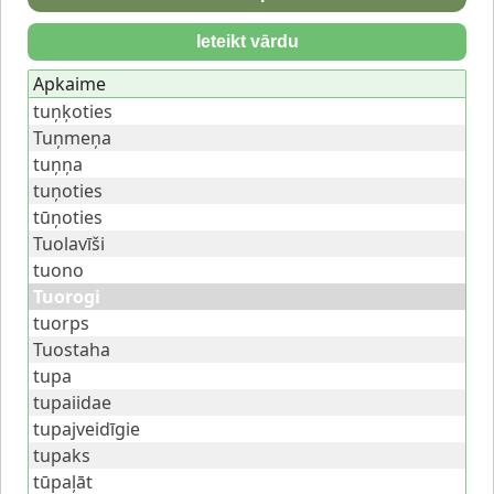
Ieteikt vārdu
Apkaime
tuņķoties
Tuņmeņa
tuņņa
tuņoties
tūņoties
Tuolavīši
tuono
Tuorogi
tuorps
Tuostaha
tupa
tupaiidae
tupajveidīgie
tupaks
tūpaļāt