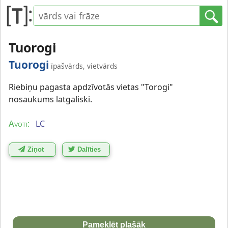
Tuorogi
Tuorogi
īpašvārds, vietvārds
Riebiņu pagasta apdzīvotās vietas "Torogi"
nosaukums latgaliski.
LC
Avoti:
Ziņot
Dalīties
Pameklēt plašāk