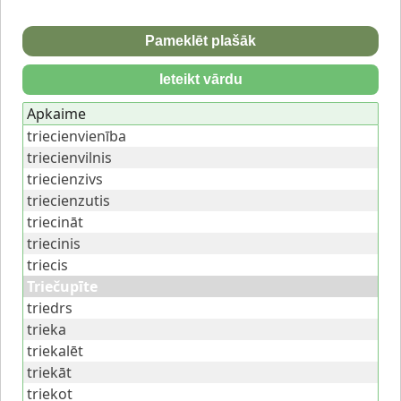
Pameklēt plašāk
Ieteikt vārdu
Apkaime
triecienvienība
triecienvilnis
triecienzivs
triecienzutis
triecināt
triecinis
triecis
Triečupīte
triedrs
trieka
triekalēt
triekāt
triekot