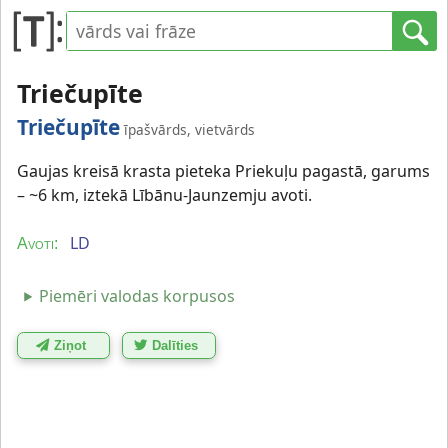
Triečupīte
Triečupīte
īpašvārds, vietvārds
Gaujas kreisā krasta pieteka Priekuļu pagastā, garums
– ~6 km, iztekā Lībānu-Jaunzemju avoti.
LD
Avoti:
Piemēri valodas korpusos
Ziņot
Dalīties