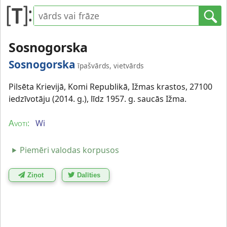
Sosnogorska
Sosnogorska
īpašvārds, vietvārds
Pilsēta Krievijā, Komi Republikā, Ižmas krastos, 27100
iedzīvotāju (2014. g.), līdz 1957. g. saucās Ižma.
Wi
Avoti:
Piemēri valodas korpusos
Ziņot
Dalīties