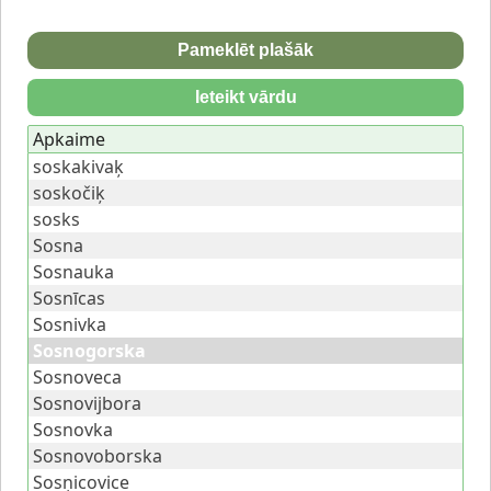
Pameklēt plašāk
Ieteikt vārdu
Apkaime
soskakivaķ
soskočiķ
sosks
Sosna
Sosnauka
Sosnīcas
Sosnivka
Sosnogorska
Sosnoveca
Sosnovijbora
Sosnovka
Sosnovoborska
Sosņicovice