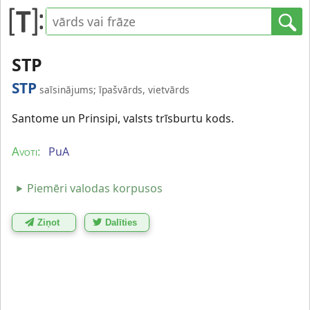
STP
STP
saīsinājums; īpašvārds, vietvārds
Santome un Prinsipi, valsts trīsburtu kods.
PuA
Avoti:
Piemēri valodas korpusos
Ziņot
Dalīties