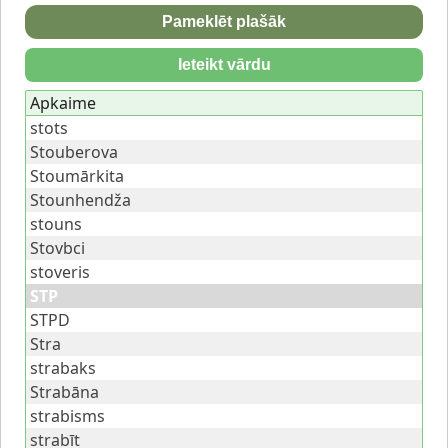
Pameklēt plašāk
Ieteikt vārdu
Apkaime
stots
Stouberova
Stoumārkita
Stounhendža
stouns
Stovbci
stoveris
STP
STPD
Stra
strabaks
Strabāna
strabisms
strabīt