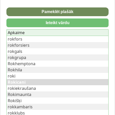
Pameklēt plašāk
Ieteikt vārdu
Apkaime
rokfors
rokforsiers
rokgals
rokgrupa
Rokhemptona
Rokhila
roki
Rokicani
rokiekraušana
Rokimaunta
Rokišķi
rokkambaris
rokklubs