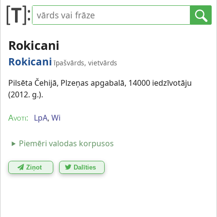
Rokicani
Rokicani
īpašvārds, vietvārds
Pilsēta Čehijā, Plzeņas apgabalā, 14000 iedzīvotāju
(2012. g.).
LpA
,
Wi
Avoti:
Piemēri valodas korpusos
Ziņot
Dalīties