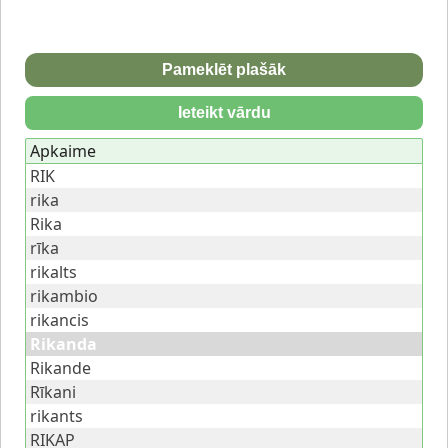
Pameklēt plašāk
Ieteikt vārdu
Apkaime
RIK
rika
Rika
rīka
rikalts
rikambio
rikancis
Rikanda
Rikande
Rīkani
rikants
RIKAP