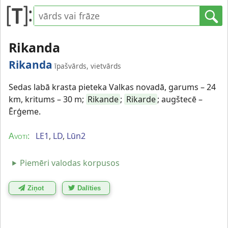
Rikanda
Rikanda
īpašvārds, vietvārds
Sedas labā krasta pieteka Valkas novadā, garums – 24
km, kritums – 30 m;
Rikande
;
Rikarde
; augštecē –
Ērģeme.
LE1
,
LD
,
Lūn2
Avoti:
Piemēri valodas korpusos
Ziņot
Dalīties