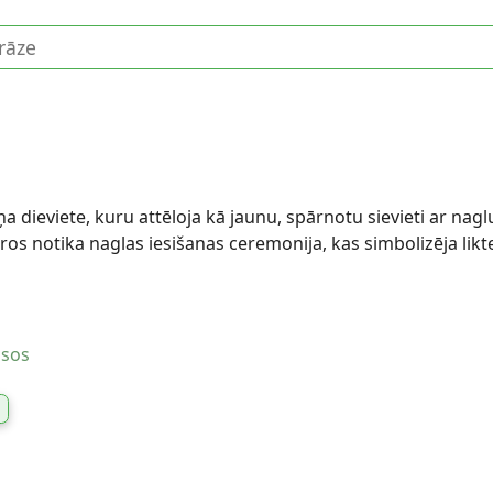
ņa dieviete, kuru attēloja kā jaunu, spārnotu sievieti ar nagl
kuros notika naglas iesišanas ceremonija, kas simbolizēja li
usos