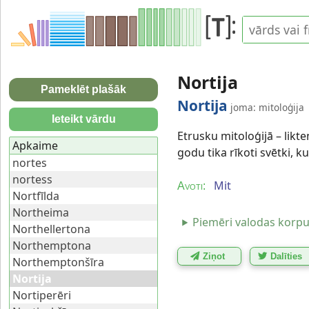
Nortija
Pameklēt plašāk
Nortija
joma: mitoloģija
Ieteikt vārdu
Etrusku mitoloģijā – likte
Apkaime
godu tika rīkoti svētki, 
nortes
nortess
Mit
Avoti:
Nortfīlda
Northeima
Piemēri valodas korp
Northellertona
Northemptona
Ziņot
Dalīties
Northemptonšīra
Nortija
Nortiperēri