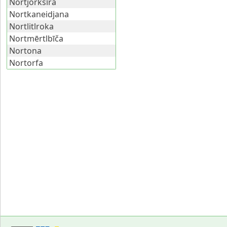
Nortjorkšīra
Nortkaneidjana
Nortlitlroka
Nortmērtlbīča
Nortona
Nortorfa