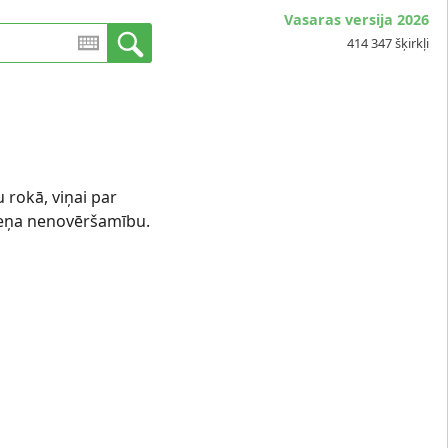
Vasaras versija 2026
414 347 šķirkļi
u rokā, viņai par
kteņa nenovēršamību.