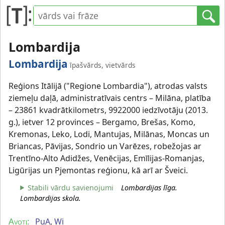
Lombardija
Lombardija
īpašvārds, vietvārds
Reģions Itālijā ("Regione Lombardia"), atrodas valsts
ziemeļu daļā, administratīvais centrs – Milāna, platība
– 23861 kvadrātkilometrs, 9922000 iedzīvotāju (2013.
g.), ietver 12 provinces – Bergamo, Brešas, Komo,
Kremonas, Leko, Lodi, Mantujas, Milānas, Moncas un
Briancas, Pāvijas, Sondrio un Varēzes, robežojas ar
Trentīno-Alto Adidžes, Venēcijas, Emīlijas-Romanjas,
Ligūrijas un Pjemontas reģionu, kā arī ar Šveici.
Stabili vārdu savienojumi
Lombardijas līga.
Lombardijas skola.
PuA
,
Wi
Avoti: