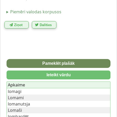
Piemēri valodas korpusos
Ziņot
Dalīties
Pameklēt plašāk
Ieteikt vārdu
Apkaime
lomagi
Lomami
lomanutsja
Lomaši
lombardēt