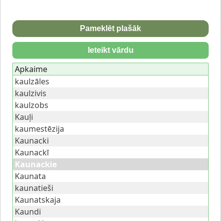
Pameklēt plašāk
Ieteikt vārdu
Apkaime
kaulzāles
kaulzivis
kaulzobs
Kauļi
kaumestēzija
Kaunacki
Kaunackī
Kaunackie
Kaunata
kaunatieši
Kaunatskaja
Kaundi