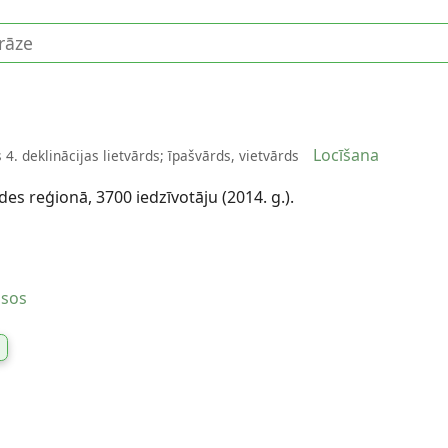
Locīšana
 4. deklinācijas lietvārds; īpašvārds, vietvārds
ndes reģionā, 3700 iedzīvotāju (2014. g.).
usos