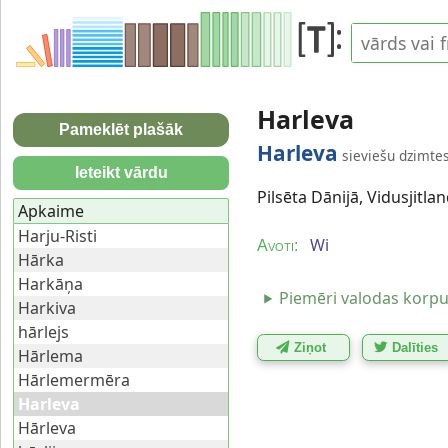
Harleva
Pameklēt plašāk
Harleva
sieviešu dzimtes
Ieteikt vārdu
Pilsēta Dānijā, Vidusjitla
Apkaime
Harju-Risti
Wi
Avoti:
Hārka
Harkāņa
Piemēri valodas korp
Harkiva
hārlejs
Ziņot
Dalīties
Hārlema
Hārlemermēra
Harleva
Hārleva