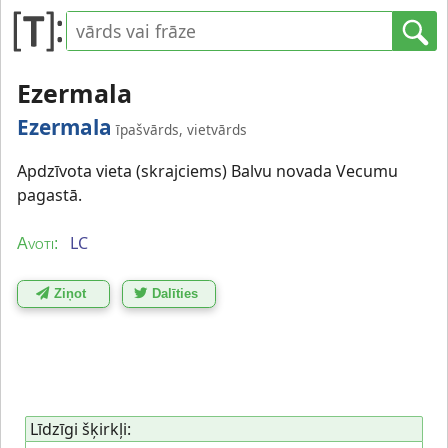
Ezermala
Ezermala
īpašvārds, vietvārds
Apdzīvota vieta (skrajciems) Balvu novada Vecumu
pagastā.
LC
Avoti:
Ziņot
Dalīties
Līdzīgi šķirkļi: