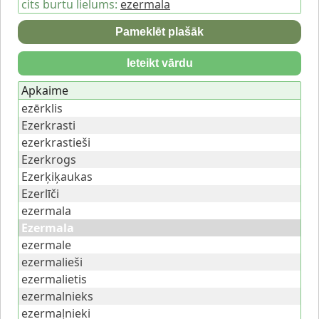
cits burtu lielums:
ezermala
Pameklēt plašāk
Ieteikt vārdu
Apkaime
ezērklis
Ezerkrasti
ezerkrastieši
Ezerkrogs
Ezerķiķaukas
Ezerlīči
ezermala
Ezermala
ezermale
ezermalieši
ezermalietis
ezermalnieks
ezermaļnieki