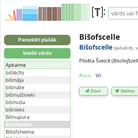
Bišofscelle
Pameklēt plašāk
Bišofscelle
īpašvārds, v
Ieteikt vārdu
Pilsēta Šveicē (
Bischofszell
Apkaime
bišlēcīts
Wi
Avoti:
bišmāja
bišmāte
Ziņot
Dalīties
bišmuižnieki
bišmuša
bišnieks
Bišnupura
Bišofscelle
Bišofsheima