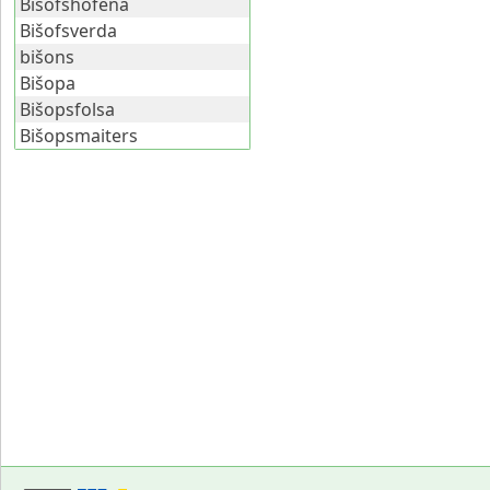
Bišofshofena
Bišofsverda
bišons
Bišopa
Bišopsfolsa
Bišopsmaiters