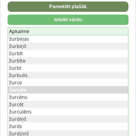
Pameklēt plašāk
Ieteikt vārdu
Apkaime
žurbiņas
žurbiņš
žurbīt
žurbīte
žurbt
žurbulis
žurce
žurcele
žurcēns
žurcēt
žurculēns
žurdiņš
žurds
žurdziņš