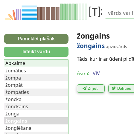
žongains
Pameklēt plašāk
žongains
apvidvārds
Ieteikt vārdu
Tāds, kur ir ar ūdeni pil
Apkaime
žomāties
ViV
Avoti:
žompa
žompāt
Ziņot
Dalīties
žompāties
žoncka
žonckains
žonga
žongains
žonglēšana