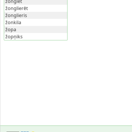
žonglēt
žonglierēt
žonglieris
žonkila
žopa
žopņiks