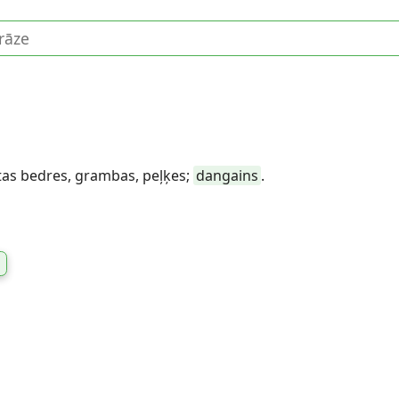
dītas bedres, grambas, peļķes;
dangains
.