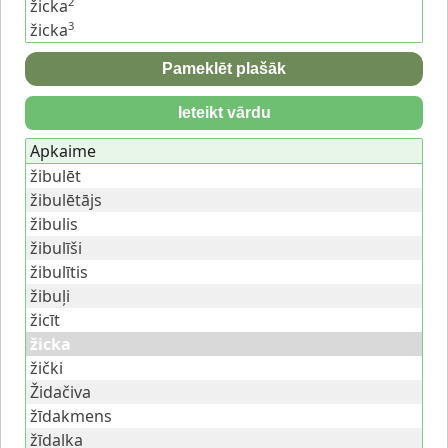
2
žicka
3
žicka
Pameklēt plašāk
Ieteikt vārdu
Apkaime
žibulēt
žibulētājs
žibulis
žibulīši
žibulītis
žibuļi
žicīt
žicka
žički
Židačiva
žīdakmens
žīdalka