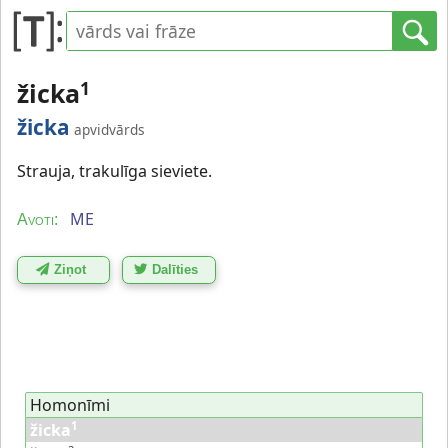
žicka
1
žicka
apvidvārds
Strauja, trakulīga sieviete.
ME
Avoti:
Ziņot
Dalīties
Homonīmi
1
žicka