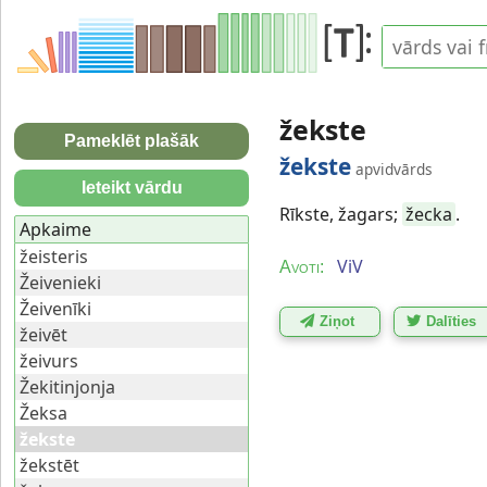
žekste
Pameklēt plašāk
žekste
apvidvārds
Ieteikt vārdu
Rīkste, žagars;
žecka
.
Apkaime
žeisteris
ViV
Avoti:
Žeivenieki
Žeivenīki
Ziņot
Dalīties
žeivēt
žeivurs
Žekitinjonja
Žeksa
žekste
žekstēt