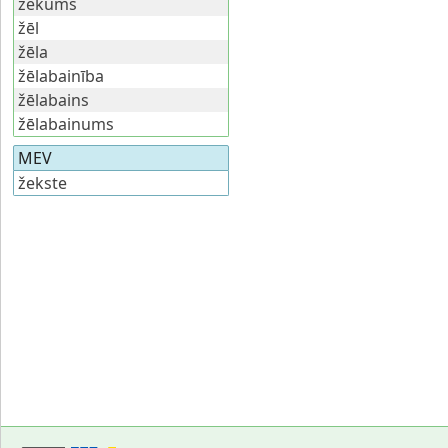
žekums
žēl
žēla
žēlabainība
žēlabains
žēlabainums
MEV
žekste