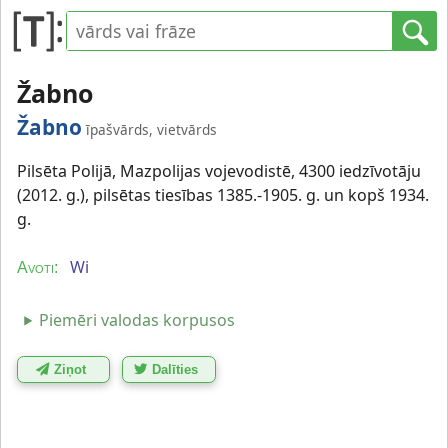
Žabno
Žabno
īpašvārds, vietvārds
Pilsēta Polijā, Mazpolijas vojevodistē, 4300 iedzīvotāju
(2012. g.), pilsētas tiesības 1385.-1905. g. un kopš 1934.
g.
Wi
Avoti:
Piemēri valodas korpusos
Ziņot
Dalīties