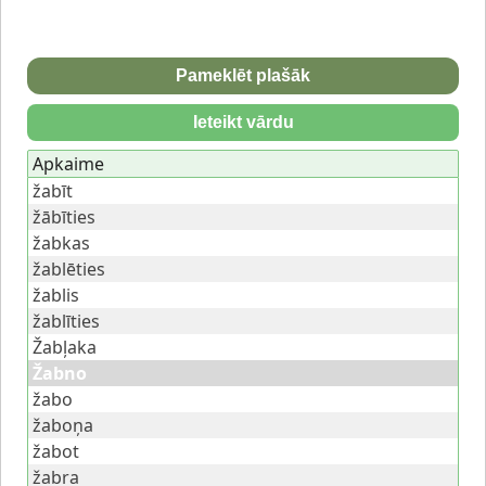
Pameklēt plašāk
Ieteikt vārdu
Apkaime
žabīt
žābīties
žabkas
žablēties
žablis
žablīties
Žabļaka
Žabno
žabo
žaboņa
žabot
žabra