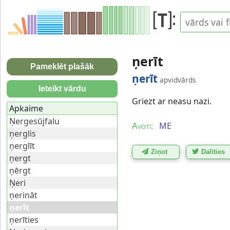
ņerīt
Pameklēt plašāk
ņerīt
apvidvārds
Ieteikt vārdu
Griezt ar neasu nazi.
Apkaime
Ņergesūjfalu
ME
Avoti:
ņerglis
ņerglīt
Ziņot
Dalīties
ņergt
ņērgt
Ņeri
ņerināt
ņerīt
ņerīties