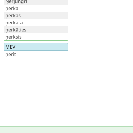
Ņerjungri
ņerka
ņerkas
ņerkata
ņerkāties
ņerksis
MEV
ņerît