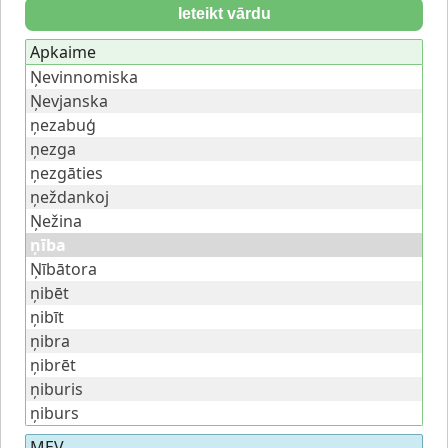
Ieteikt vārdu
Apkaime
Ņevinnomiska
Ņevjanska
ņezabuģ
ņezga
ņezgāties
ņeždankoj
Ņežina
ņība
Ņībātora
ņibēt
ņibīt
ņibra
ņibrēt
ņiburis
ņiburs
MEV