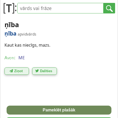
ņība
ņība
apvidvārds
Kaut kas niecīgs, mazs.
ME
Avoti:
Ziņot
Dalīties
Pameklēt plašāk