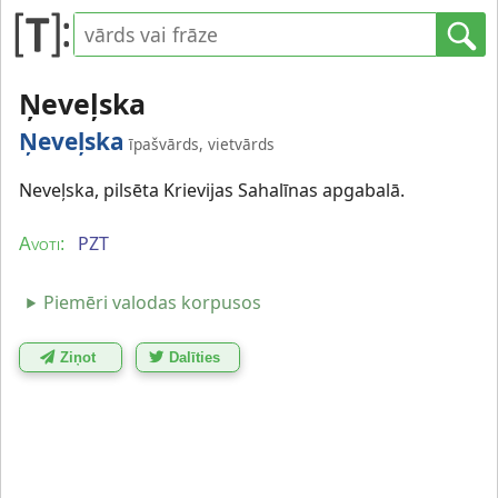
Ņeveļska
Ņeveļska
īpašvārds, vietvārds
Neveļska, pilsēta Krievijas Sahalīnas apgabalā.
PZT
Avoti:
Piemēri valodas korpusos
Ziņot
Dalīties