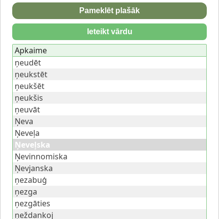
Pameklēt plašāk
Ieteikt vārdu
Apkaime
ņeudēt
ņeukstēt
ņeukšēt
ņeukšis
ņeuvāt
Ņeva
Ņeveļa
Ņeveļska
Ņevinnomiska
Ņevjanska
ņezabuģ
ņezga
ņezgāties
ņeždankoj