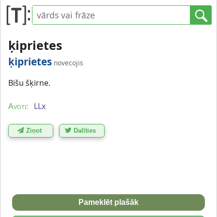
ķiprietes
ķiprietes
novecojis
Bišu šķirne.
LLx
Avoti:
Ziņot
Dalīties
Pameklēt plašāk