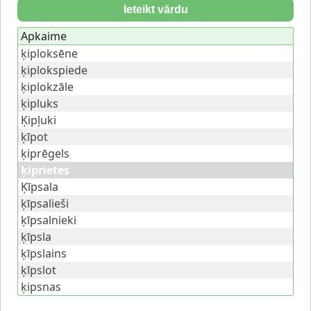
Ieteikt vārdu
Apkaime
ķiploksēne
ķiplokspiede
ķiplokzāle
ķipluks
Ķipļuki
ķīpot
ķiprēgels
ķiprietes
Ķīpsala
ķīpsalieši
ķīpsalnieki
ķīpsla
ķīpslains
ķīpslot
ķipsnas