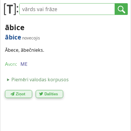
ābice
ābice
novecojis
Ābece, ābečnieks.
ME
Avoti:
Piemēri valodas korpusos
Ziņot
Dalīties