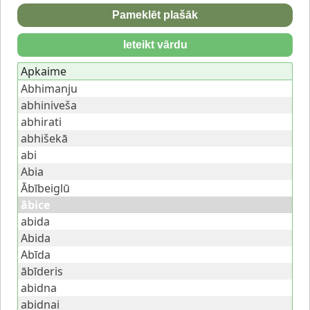
Pameklēt plašāk
Ieteikt vārdu
Apkaime
Abhimanju
abhiniveša
abhirati
abhišekā
abi
Abia
Ābībeiglū
ābice
abida
Abida
Abīda
ābīderis
abidna
abidnai